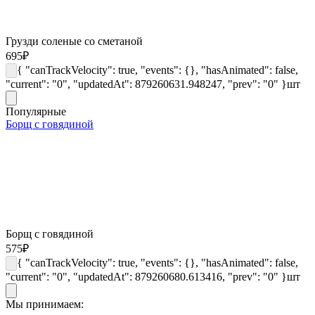
Грузди соленые со сметаной
695
₽
{ "canTrackVelocity": true, "events": {}, "hasAnimated": false,
"current": "0", "updatedAt": 879260631.948247, "prev": "0" }
шт
Популярные
Борщ с говядиной
Борщ с говядиной
575
₽
{ "canTrackVelocity": true, "events": {}, "hasAnimated": false,
"current": "0", "updatedAt": 879260680.613416, "prev": "0" }
шт
Мы принимаем: