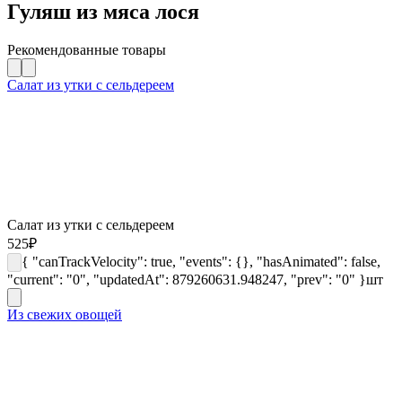
Гуляш из мяса лося
Рекомендованные товары
Салат из утки с сельдереем
Салат из утки с сельдереем
525
₽
{ "canTrackVelocity": true, "events": {}, "hasAnimated": false,
"current": "0", "updatedAt": 879260631.948247, "prev": "0" }
шт
Из свежих овощей