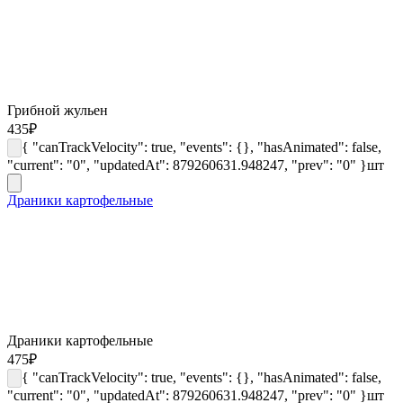
Грибной жульен
435
₽
{ "canTrackVelocity": true, "events": {}, "hasAnimated": false,
"current": "0", "updatedAt": 879260631.948247, "prev": "0" }
шт
Драники картофельные
Драники картофельные
475
₽
{ "canTrackVelocity": true, "events": {}, "hasAnimated": false,
"current": "0", "updatedAt": 879260631.948247, "prev": "0" }
шт