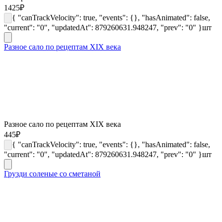
1425
₽
{ "canTrackVelocity": true, "events": {}, "hasAnimated": false,
"current": "0", "updatedAt": 879260631.948247, "prev": "0" }
шт
Разное сало по рецептам XIX века
Разное сало по рецептам XIX века
445
₽
{ "canTrackVelocity": true, "events": {}, "hasAnimated": false,
"current": "0", "updatedAt": 879260631.948247, "prev": "0" }
шт
Грузди соленые со сметаной