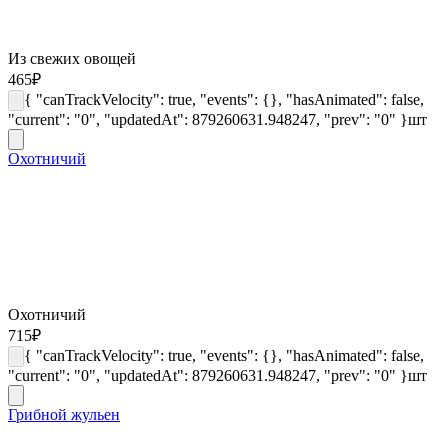
Из свежих овощей
465
₽
{ "canTrackVelocity": true, "events": {}, "hasAnimated": false,
"current": "0", "updatedAt": 879260631.948247, "prev": "0" }
шт
Охотничий
Охотничий
715
₽
{ "canTrackVelocity": true, "events": {}, "hasAnimated": false,
"current": "0", "updatedAt": 879260631.948247, "prev": "0" }
шт
Грибной жульен