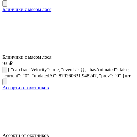
Блинчики с мясом лося
Блинчики с мясом лося
935
₽
{ "canTrackVelocity": true, "events": {}, "hasAnimated": false,
"current": "0", "updatedAt": 879260631.948247, "prev": "0" }
шт
Ассорти от охотников
Ассорти от охотников