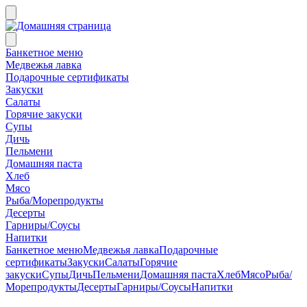
Банкетное меню
Медвежья лавка
Подарочные сертификаты
Закуски
Салаты
Горячие закуски
Супы
Дичь
Пельмени
Домашняя паста
Хлеб
Мясо
Рыба/Морепродукты
Десерты
Гарниры/Соусы
Напитки
Банкетное меню
Медвежья лавка
Подарочные
сертификаты
Закуски
Салаты
Горячие
закуски
Супы
Дичь
Пельмени
Домашняя паста
Хлеб
Мясо
Рыба/
Морепродукты
Десерты
Гарниры/Соусы
Напитки