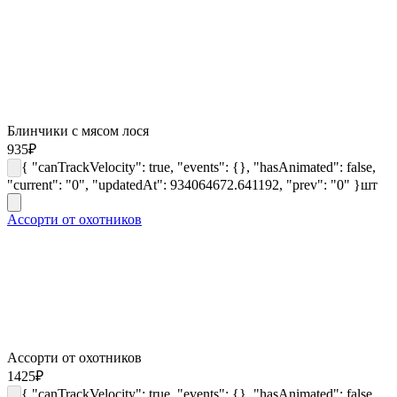
Блинчики с мясом лося
935
₽
{ "canTrackVelocity": true, "events": {}, "hasAnimated": false,
"current": "0", "updatedAt": 934064672.641192, "prev": "0" }
шт
Ассорти от охотников
Ассорти от охотников
1425
₽
{ "canTrackVelocity": true, "events": {}, "hasAnimated": false,