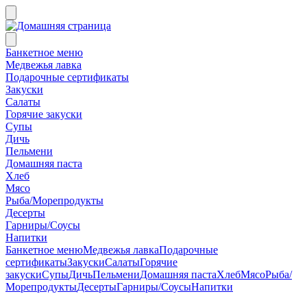
Банкетное меню
Медвежья лавка
Подарочные сертификаты
Закуски
Салаты
Горячие закуски
Супы
Дичь
Пельмени
Домашняя паста
Хлеб
Мясо
Рыба/Морепродукты
Десерты
Гарниры/Соусы
Напитки
Банкетное меню
Медвежья лавка
Подарочные
сертификаты
Закуски
Салаты
Горячие
закуски
Супы
Дичь
Пельмени
Домашняя паста
Хлеб
Мясо
Рыба/
Морепродукты
Десерты
Гарниры/Соусы
Напитки