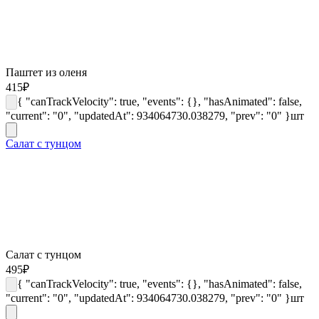
Паштет из оленя
415
₽
{ "canTrackVelocity": true, "events": {}, "hasAnimated": false,
"current": "0", "updatedAt": 934064730.038279, "prev": "0" }
шт
Салат с тунцом
Салат с тунцом
495
₽
{ "canTrackVelocity": true, "events": {}, "hasAnimated": false,
"current": "0", "updatedAt": 934064730.038279, "prev": "0" }
шт