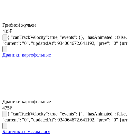
Грибной жульен
435
₽
{ "canTrackVelocity": true, "events": {}, "hasAnimated": false,
"current": "0", "updatedAt": 934064672.641192, "prev": "0" }
шт
Драники картофельные
Драники картофельные
475
₽
{ "canTrackVelocity": true, "events": {}, "hasAnimated": false,
"current": "0", "updatedAt": 934064672.641192, "prev": "0" }
шт
Блинчики с мясом лося