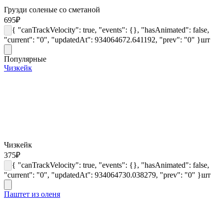
Грузди соленые со сметаной
695
₽
{ "canTrackVelocity": true, "events": {}, "hasAnimated": false,
"current": "0", "updatedAt": 934064672.641192, "prev": "0" }
шт
Популярные
Чизкейк
Чизкейк
375
₽
{ "canTrackVelocity": true, "events": {}, "hasAnimated": false,
"current": "0", "updatedAt": 934064730.038279, "prev": "0" }
шт
Паштет из оленя