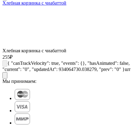
Хлебная корзинка с чиабаттой
Хлебная корзинка с чиабаттой
255
₽
{ "canTrackVelocity": true, "events": {}, "hasAnimated": false,
"current": "0", "updatedAt": 934064730.038279, "prev": "0" }
шт
Мы принимаем: