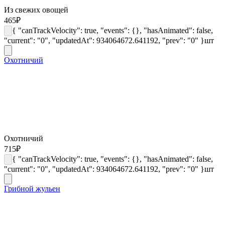
Из свежих овощей
465
₽
{ "canTrackVelocity": true, "events": {}, "hasAnimated": false,
"current": "0", "updatedAt": 934064672.641192, "prev": "0" }
шт
Охотничий
Охотничий
715
₽
{ "canTrackVelocity": true, "events": {}, "hasAnimated": false,
"current": "0", "updatedAt": 934064672.641192, "prev": "0" }
шт
Грибной жульен