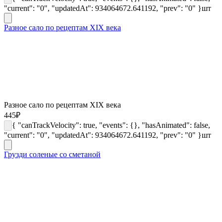
"current": "0", "updatedAt": 934064672.641192, "prev": "0" }
шт
Разное сало по рецептам XIX века
Разное сало по рецептам XIX века
445
₽
{ "canTrackVelocity": true, "events": {}, "hasAnimated": false,
"current": "0", "updatedAt": 934064672.641192, "prev": "0" }
шт
Грузди соленые со сметаной