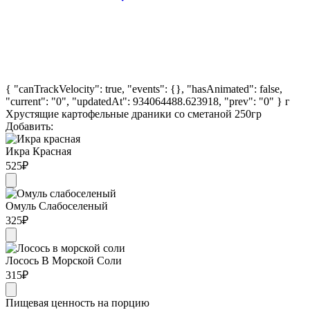
{ "canTrackVelocity": true, "events": {}, "hasAnimated": false,
"current": "0", "updatedAt": 934064488.623918, "prev": "0" }
г
Хрустящие картофельные драники со сметаной 250гр
Добавить:
Икра Красная
525
₽
Омуль Слабоселеный
325
₽
Лосось В Морской Соли
315
₽
Пищевая ценность на порцию