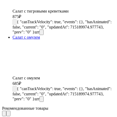
Салат с тигровыми креветками
875
₽
{ "canTrackVelocity": true, "events": {}, "hasAnimated":
false, "current": "0", "updatedAt": 715189974.977743,
"prev": "0" }
шт
Салат с омулем
Салат с омулем
685
₽
{ "canTrackVelocity": true, "events": {}, "hasAnimated":
false, "current": "0", "updatedAt": 715189974.977743,
"prev": "0" }
шт
Рекомендованные товары