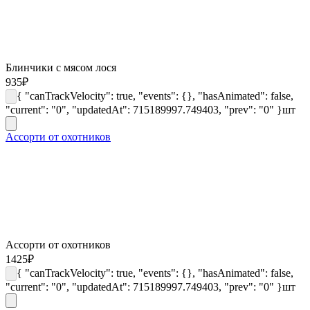
Блинчики с мясом лося
935
₽
{ "canTrackVelocity": true, "events": {}, "hasAnimated": false,
"current": "0", "updatedAt": 715189997.749403, "prev": "0" }
шт
Ассорти от охотников
Ассорти от охотников
1425
₽
{ "canTrackVelocity": true, "events": {}, "hasAnimated": false,
"current": "0", "updatedAt": 715189997.749403, "prev": "0" }
шт