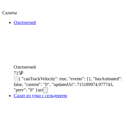
Салаты
Охотничий
Охотничий
715
₽
{ "canTrackVelocity": true, "events": {}, "hasAnimated":
false, "current": "0", "updatedAt": 715189974.977743,
"prev": "0" }
шт
Салат из утки с сельдереем