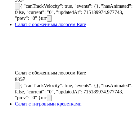
{ "canTrackVelocity": true, "events": {}, "hasAnimated":
false, "current": "0", "updatedAt": 715189974.977743,
"prev": "0" }
шт
Салат с обоженным лососем Rare
Салат с обоженным лососем Rare
885
₽
{ "canTrackVelocity": true, "events": {}, "hasAnimated":
false, "current": "0", "updatedAt": 715189974.977743,
"prev": "0" }
шт
Салат с тигровыми креветками