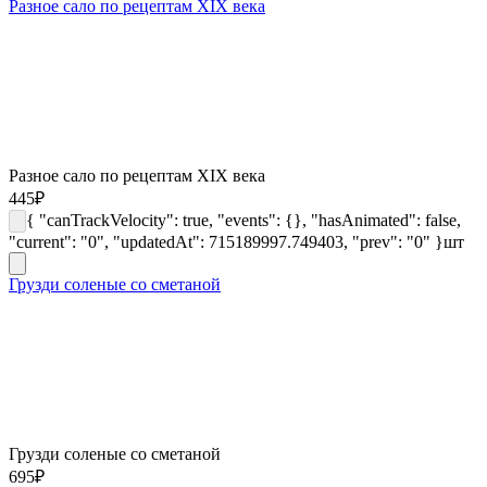
Разное сало по рецептам XIX века
Разное сало по рецептам XIX века
445
₽
{ "canTrackVelocity": true, "events": {}, "hasAnimated": false,
"current": "0", "updatedAt": 715189997.749403, "prev": "0" }
шт
Грузди соленые со сметаной
Грузди соленые со сметаной
695
₽