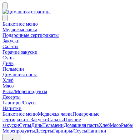
Банкетное меню
Медвежья лавка
Подарочные сертификаты
Закуски
Салаты
Горячие закуски
Супы
Дичь
Пельмени
Домашняя паста
Хлеб
Мясо
Рыба/Морепродукты
Десерты
Гарниры/Соусы
Напитки
Банкетное меню
Медвежья лавка
Подарочные
сертификаты
Закуски
Салаты
Горячие
закуски
Супы
Дичь
Пельмени
Домашняя паста
Хлеб
Мясо
Рыба/
Морепродукты
Десерты
Гарниры/Соусы
Напитки