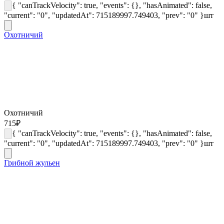
{ "canTrackVelocity": true, "events": {}, "hasAnimated": false,
"current": "0", "updatedAt": 715189997.749403, "prev": "0" }
шт
Охотничий
Охотничий
715
₽
{ "canTrackVelocity": true, "events": {}, "hasAnimated": false,
"current": "0", "updatedAt": 715189997.749403, "prev": "0" }
шт
Грибной жульен