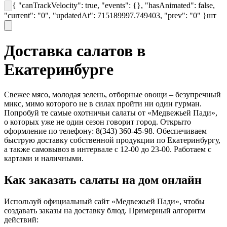
{ "canTrackVelocity": true, "events": {}, "hasAnimated": false,
"current": "0", "updatedAt": 715189997.749403, "prev": "0" }
шт
Доставка салатов в
Екатеринбурге
Свежее мясо, молодая зелень, отборные овощи – безупречный
микс, мимо которого не в силах пройти ни один гурман.
Попробуй те самые охотничьи салаты от «Медвежьей Пади»,
о которых уже не один сезон говорит город. Открыто
оформление по телефону: 8(343) 360-45-98. Обеспечиваем
быструю доставку собственной продукции по Екатеринбургу,
а также самовывоз в интервале с 12-00 до 23-00. Работаем с
картами и наличными.
Как заказать салаты на дом онлайн
Используй официальный сайт «Медвежьей Пади», чтобы
создавать заказы на доставку блюд. Примерный алгоритм
действий: