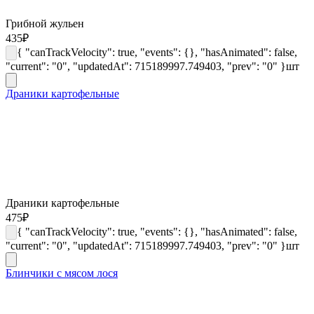
Грибной жульен
435
₽
{ "canTrackVelocity": true, "events": {}, "hasAnimated": false,
"current": "0", "updatedAt": 715189997.749403, "prev": "0" }
шт
Драники картофельные
Драники картофельные
475
₽
{ "canTrackVelocity": true, "events": {}, "hasAnimated": false,
"current": "0", "updatedAt": 715189997.749403, "prev": "0" }
шт
Блинчики с мясом лося