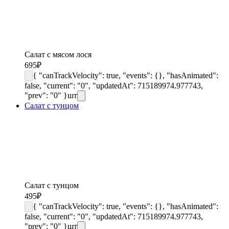
Салат с мясом лося
695
₽
{ "canTrackVelocity": true, "events": {}, "hasAnimated":
false, "current": "0", "updatedAt": 715189974.977743,
"prev": "0" }
шт
Салат с тунцом
Салат с тунцом
495
₽
{ "canTrackVelocity": true, "events": {}, "hasAnimated":
false, "current": "0", "updatedAt": 715189974.977743,
"prev": "0" }
шт