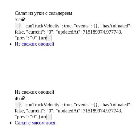
Салат из утки с сельдереем
525
₽
{ "canTrackVelocity": true, "events": {}, "hasAnimated":
false, "current": "0", "updatedAt": 715189974.977743,
"prev": "0" }
шт
Из свежих овощей
Из свежих овощей
465
₽
{ "canTrackVelocity": true, "events": {}, "hasAnimated":
false, "current": "0", "updatedAt": 715189974.977743,
"prev": "0" }
шт
Салат с мясом лося