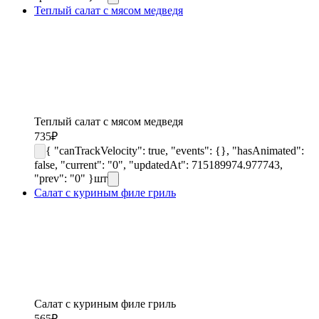
Теплый салат с мясом медведя
Теплый салат с мясом медведя
735
₽
{ "canTrackVelocity": true, "events": {}, "hasAnimated":
false, "current": "0", "updatedAt": 715189974.977743,
"prev": "0" }
шт
Салат с куриным филе гриль
Салат с куриным филе гриль
565
₽