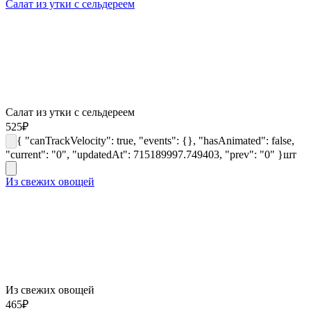
Салат из утки с сельдереем
Салат из утки с сельдереем
525
₽
{ "canTrackVelocity": true, "events": {}, "hasAnimated": false,
"current": "0", "updatedAt": 715189997.749403, "prev": "0" }
шт
Из свежих овощей
Из свежих овощей
465
₽