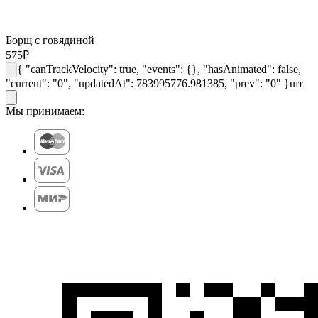
Борщ с говядиной
575
₽
{ "canTrackVelocity": true, "events": {}, "hasAnimated": false,
"current": "0", "updatedAt": 783995776.981385, "prev": "0" }
шт
Мы принимаем: