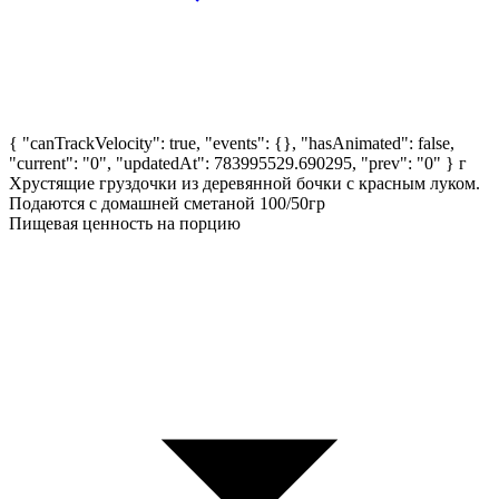
{ "canTrackVelocity": true, "events": {}, "hasAnimated": false,
"current": "0", "updatedAt": 783995529.690295, "prev": "0" }
г
Хрустящие груздочки из деревянной бочки с красным луком.
Подаются с домашней сметаной 100/50гр
Пищевая ценность на порцию