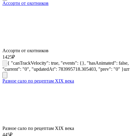
Ассорти от охотников
Ассорти от охотников
1425
₽
{ "canTrackVelocity": true, "events": {}, "hasAnimated": false,
"current": "0", "updatedAt": 783995718.305403, "prev": "0" }
шт
Разное сало по рецептам XIX века
Разное сало по рецептам XIX века
445
₽