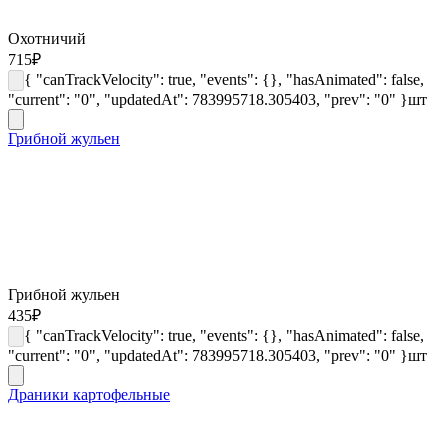
Охотничий
715
₽
{ "canTrackVelocity": true, "events": {}, "hasAnimated": false,
"current": "0", "updatedAt": 783995718.305403, "prev": "0" }
шт
Грибной жульен
Грибной жульен
435
₽
{ "canTrackVelocity": true, "events": {}, "hasAnimated": false,
"current": "0", "updatedAt": 783995718.305403, "prev": "0" }
шт
Драники картофельные