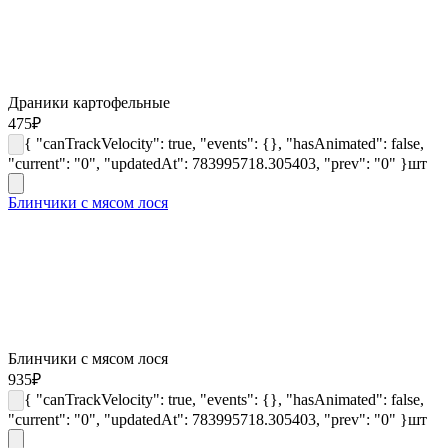
Драники картофельные
475
₽
{ "canTrackVelocity": true, "events": {}, "hasAnimated": false,
"current": "0", "updatedAt": 783995718.305403, "prev": "0" }
шт
Блинчики с мясом лося
Блинчики с мясом лося
935
₽
{ "canTrackVelocity": true, "events": {}, "hasAnimated": false,
"current": "0", "updatedAt": 783995718.305403, "prev": "0" }
шт