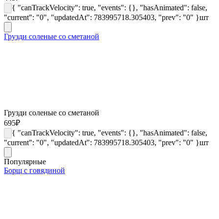
{ "canTrackVelocity": true, "events": {}, "hasAnimated": false,
"current": "0", "updatedAt": 783995718.305403, "prev": "0" }
шт
Грузди соленые со сметаной
Грузди соленые со сметаной
695
₽
{ "canTrackVelocity": true, "events": {}, "hasAnimated": false,
"current": "0", "updatedAt": 783995718.305403, "prev": "0" }
шт
Популярные
Борщ с говядиной