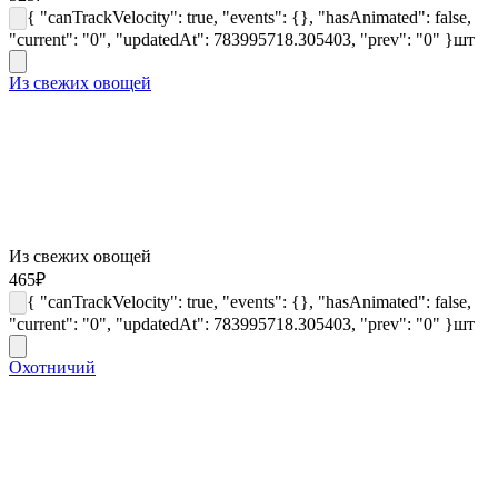
{ "canTrackVelocity": true, "events": {}, "hasAnimated": false,
"current": "0", "updatedAt": 783995718.305403, "prev": "0" }
шт
Из свежих овощей
Из свежих овощей
465
₽
{ "canTrackVelocity": true, "events": {}, "hasAnimated": false,
"current": "0", "updatedAt": 783995718.305403, "prev": "0" }
шт
Охотничий