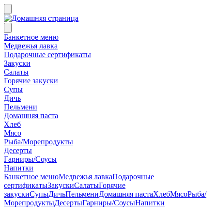
Банкетное меню
Медвежья лавка
Подарочные сертификаты
Закуски
Салаты
Горячие закуски
Супы
Дичь
Пельмени
Домашняя паста
Хлеб
Мясо
Рыба/Морепродукты
Десерты
Гарниры/Соусы
Напитки
Банкетное меню
Медвежья лавка
Подарочные
сертификаты
Закуски
Салаты
Горячие
закуски
Супы
Дичь
Пельмени
Домашняя паста
Хлеб
Мясо
Рыба/
Морепродукты
Десерты
Гарниры/Соусы
Напитки