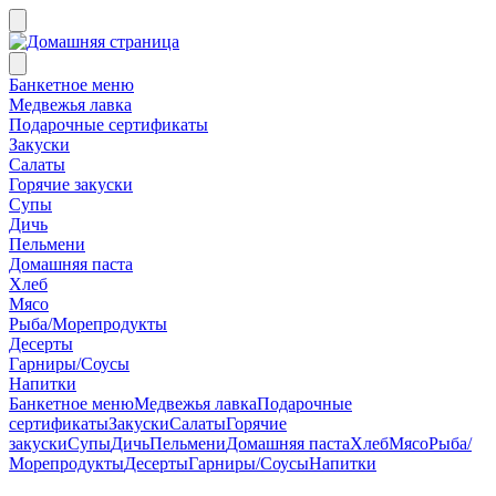
Банкетное меню
Медвежья лавка
Подарочные сертификаты
Закуски
Салаты
Горячие закуски
Супы
Дичь
Пельмени
Домашняя паста
Хлеб
Мясо
Рыба/Морепродукты
Десерты
Гарниры/Соусы
Напитки
Банкетное меню
Медвежья лавка
Подарочные
сертификаты
Закуски
Салаты
Горячие
закуски
Супы
Дичь
Пельмени
Домашняя паста
Хлеб
Мясо
Рыба/
Морепродукты
Десерты
Гарниры/Соусы
Напитки