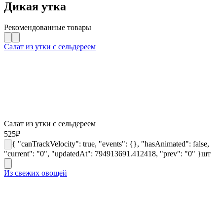
Дикая утка
Рекомендованные товары
Салат из утки с сельдереем
Салат из утки с сельдереем
525
₽
{ "canTrackVelocity": true, "events": {}, "hasAnimated": false,
"current": "0", "updatedAt": 794913691.412418, "prev": "0" }
шт
Из свежих овощей