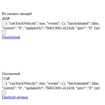
Из свежих овощей
465
₽
{ "canTrackVelocity": true, "events": {}, "hasAnimated": false,
"current": "0", "updatedAt": 794913691.412418, "prev": "0" }
шт
Охотничий
Охотничий
715
₽
{ "canTrackVelocity": true, "events": {}, "hasAnimated": false,
"current": "0", "updatedAt": 794913691.412418, "prev": "0" }
шт
Грибной жульен