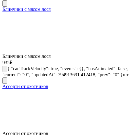
Блинчики с мясом лося
Блинчики с мясом лося
935
₽
{ "canTrackVelocity": true, "events": {}, "hasAnimated": false,
"current": "0", "updatedAt": 794913691.412418, "prev": "0" }
шт
Ассорти от охотников
Ассорти от охотников