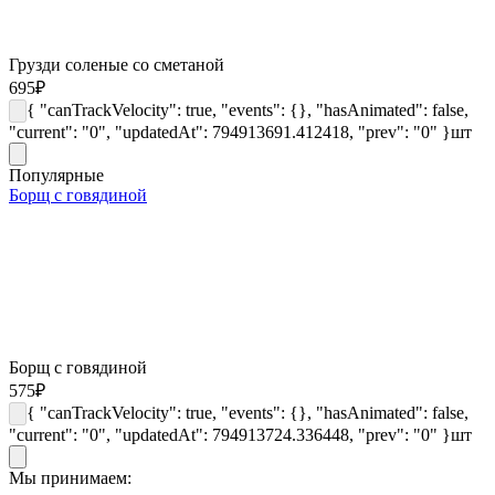
Грузди соленые со сметаной
695
₽
{ "canTrackVelocity": true, "events": {}, "hasAnimated": false,
"current": "0", "updatedAt": 794913691.412418, "prev": "0" }
шт
Популярные
Борщ с говядиной
Борщ с говядиной
575
₽
{ "canTrackVelocity": true, "events": {}, "hasAnimated": false,
"current": "0", "updatedAt": 794913724.336448, "prev": "0" }
шт
Мы принимаем: