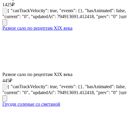
1425
₽
{ "canTrackVelocity": true, "events": {}, "hasAnimated": false,
"current": "0", "updatedAt": 794913691.412418, "prev": "0" }
шт
Разное сало по рецептам XIX века
Разное сало по рецептам XIX века
445
₽
{ "canTrackVelocity": true, "events": {}, "hasAnimated": false,
"current": "0", "updatedAt": 794913691.412418, "prev": "0" }
шт
Грузди соленые со сметаной