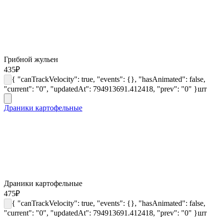
Грибной жульен
435
₽
{ "canTrackVelocity": true, "events": {}, "hasAnimated": false,
"current": "0", "updatedAt": 794913691.412418, "prev": "0" }
шт
Драники картофельные
Драники картофельные
475
₽
{ "canTrackVelocity": true, "events": {}, "hasAnimated": false,
"current": "0", "updatedAt": 794913691.412418, "prev": "0" }
шт